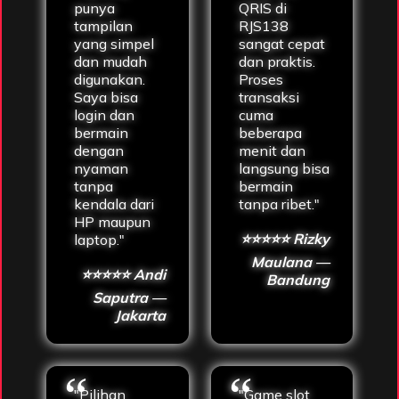
punya
QRIS di
tampilan
RJS138
yang simpel
sangat cepat
dan mudah
dan praktis.
digunakan.
Proses
Saya bisa
transaksi
login dan
cuma
bermain
beberapa
dengan
menit dan
nyaman
langsung bisa
tanpa
bermain
kendala dari
tanpa ribet."
HP maupun
⭐⭐⭐⭐⭐ Rizky
laptop."
Maulana —
⭐⭐⭐⭐⭐ Andi
Bandung
Saputra —
Jakarta
"Pilihan
"Game slot