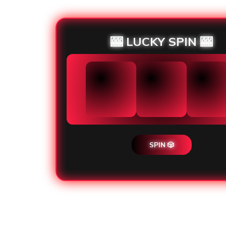
🎰 LUCKY SPIN 🎰
SPIN 🎲