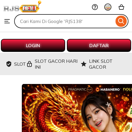
RJS138
Skip
to
Search
Browse
ontent
for
items
or
shops
LOGIN
DAFTAR
SLOT GACOR HARI
LINK SLOT
SLOT
INI
GACOR