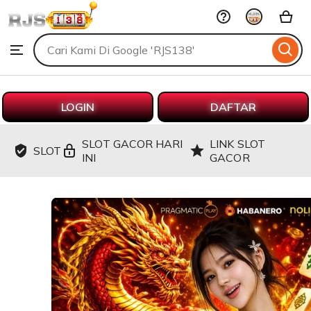
RJS138
Skip
to
Search
Browse
ontent
for
items
or
shops
LOGIN
DAFTAR
SLOT GACOR HARI
LINK SLOT
SLOT
INI
GACOR