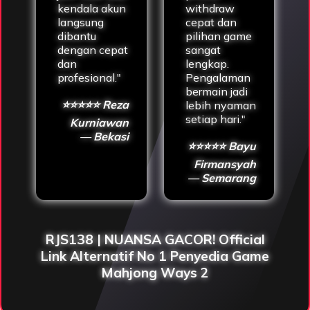
kendala akun
withdraw
langsung
cepat dan
dibantu
pilihan game
dengan cepat
sangat
dan
lengkap.
profesional."
Pengalaman
bermain jadi
⭐⭐⭐⭐⭐ Reza
lebih nyaman
setiap hari."
Kurniawan
— Bekasi
⭐⭐⭐⭐⭐ Bayu
Firmansyah
— Semarang
RJS138 | NUANSA GACOR! Official
Link Alternatif No 1 Penyedia Game
Mahjong Ways 2