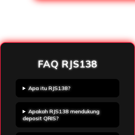
Loading...
FAQ RJS138
Apa itu RJS138?
Apakah RJS138 mendukung
deposit QRIS?