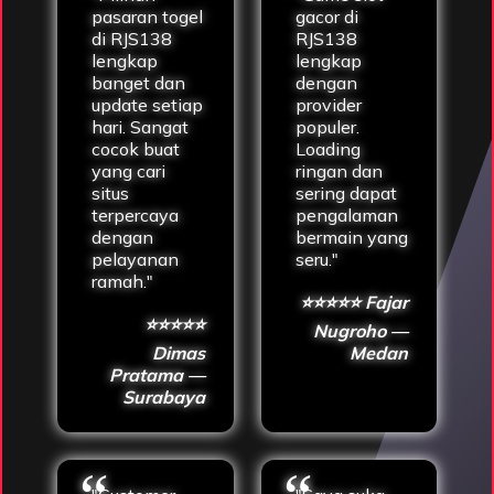
pasaran togel
gacor di
di RJS138
RJS138
lengkap
lengkap
banget dan
dengan
update setiap
provider
hari. Sangat
populer.
cocok buat
Loading
yang cari
ringan dan
situs
sering dapat
terpercaya
pengalaman
dengan
bermain yang
pelayanan
seru."
ramah."
⭐⭐⭐⭐⭐ Fajar
⭐⭐⭐⭐⭐
Nugroho —
Dimas
Medan
Pratama —
Surabaya