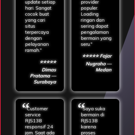
update setiap
provider
hari. Sangat
populer.
cocok buat
Loading
yang cari
ringan dan
situs
sering dapat
terpercaya
pengalaman
dengan
bermain yang
pelayanan
seru."
ramah."
⭐⭐⭐⭐⭐ Fajar
⭐⭐⭐⭐⭐
Nugroho —
Dimas
Medan
Pratama —
Surabaya
"Customer
"Saya suka
service
bermain di
RJS138
RJS138
responsif 24
karena
jam. Saat ada
proses