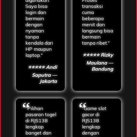
Saya bisa
transaksi
login dan
cuma
bermain
beberapa
dengan
menit dan
nyaman
langsung bisa
tanpa
bermain
kendala dari
tanpa ribet."
HP maupun
⭐⭐⭐⭐⭐ Rizky
laptop."
Maulana —
⭐⭐⭐⭐⭐ Andi
Bandung
Saputra —
Jakarta
"Pilihan
"Game slot
pasaran togel
gacor di
di RJS138
RJS138
lengkap
lengkap
banget dan
dengan