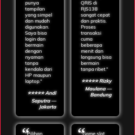
punya
QRIS di
tampilan
RJS138
yang simpel
sangat cepat
dan mudah
dan praktis.
digunakan.
Proses
Saya bisa
transaksi
login dan
cuma
bermain
beberapa
dengan
menit dan
nyaman
langsung bisa
tanpa
bermain
kendala dari
tanpa ribet."
HP maupun
⭐⭐⭐⭐⭐ Rizky
laptop."
Maulana —
⭐⭐⭐⭐⭐ Andi
Bandung
Saputra —
Jakarta
"Pilihan
"Game slot