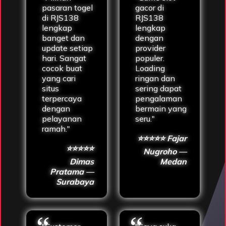
pasaran togel
gacor di
di RJS138
RJS138
lengkap
lengkap
banget dan
dengan
update setiap
provider
hari. Sangat
populer.
cocok buat
Loading
yang cari
ringan dan
situs
sering dapat
terpercaya
pengalaman
dengan
bermain yang
pelayanan
seru."
ramah."
⭐⭐⭐⭐⭐ Fajar
⭐⭐⭐⭐⭐
Nugroho —
Dimas
Medan
Pratama —
Surabaya