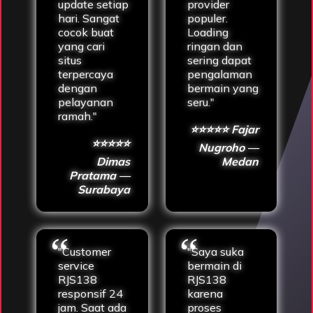
update setiap
provider
hari. Sangat
populer.
cocok buat
Loading
yang cari
ringan dan
situs
sering dapat
terpercaya
pengalaman
dengan
bermain yang
pelayanan
seru."
ramah."
⭐⭐⭐⭐⭐ Fajar
⭐⭐⭐⭐⭐
Nugroho —
Dimas
Medan
Pratama —
Surabaya
"Customer
"Saya suka
service
bermain di
RJS138
RJS138
responsif 24
karena
jam. Saat ada
proses