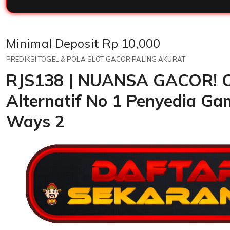
Price:
Minimal Deposit Rp 10,000
PREDIKSI TOGEL & POLA SLOT GACOR PALING AKURAT
RJS138 | NUANSA GACOR! Off
Alternatif No 1 Penyedia G
Ways 2