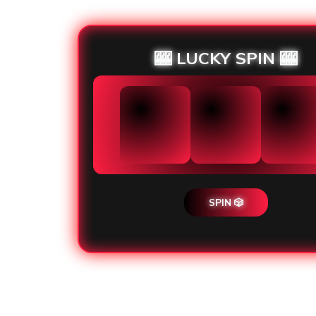
🎰 LUCKY SPIN 🎰
SPIN 🎲