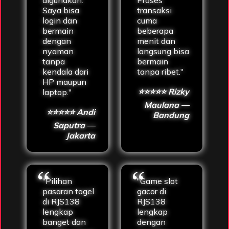
Saya bisa
transaksi
login dan
cuma
bermain
beberapa
dengan
menit dan
nyaman
langsung bisa
tanpa
bermain
kendala dari
tanpa ribet."
HP maupun
⭐⭐⭐⭐⭐ Rizky
laptop."
Maulana —
⭐⭐⭐⭐⭐ Andi
Bandung
Saputra —
Jakarta
"Pilihan
"Game slot
pasaran togel
gacor di
di RJS138
RJS138
lengkap
lengkap
banget dan
dengan