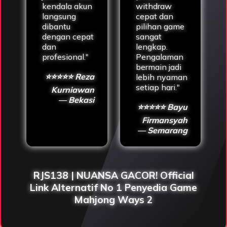
kendala akun
withdraw
langsung
cepat dan
dibantu
pilihan game
dengan cepat
sangat
dan
lengkap.
profesional."
Pengalaman
bermain jadi
⭐⭐⭐⭐⭐ Reza
lebih nyaman
setiap hari."
Kurniawan
— Bekasi
⭐⭐⭐⭐⭐ Bayu
Firmansyah
— Semarang
RJS138 | NUANSA GACOR! Official
Link Alternatif No 1 Penyedia Game
Mahjong Ways 2