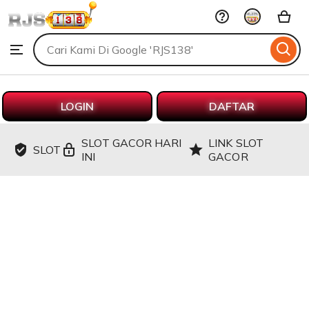
RJS138
Skip
to
Search
Browse
ontent
for
items
or
shops
LOGIN
DAFTAR
SLOT GACOR HARI
LINK SLOT
SLOT
INI
GACOR