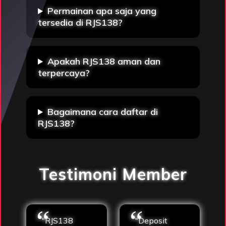
Permainan apa saja yang
tersedia di RJS138?
Apakah RJS138 aman dan
terpercaya?
Bagaimana cara daftar di
RJS138?
Testimoni Member
"RJS138
"Deposit