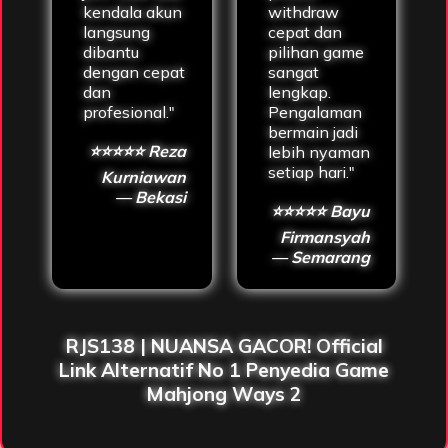
kendala akun
withdraw
langsung
cepat dan
dibantu
pilihan game
dengan cepat
sangat
dan
lengkap.
profesional."
Pengalaman
bermain jadi
⭐⭐⭐⭐⭐ Reza
lebih nyaman
setiap hari."
Kurniawan
— Bekasi
⭐⭐⭐⭐⭐ Bayu
Firmansyah
— Semarang
RJS138 | NUANSA GACOR! Official
Link Alternatif No 1 Penyedia Game
Mahjong Ways 2