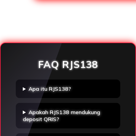
Loading...
FAQ RJS138
Apa itu RJS138?
Apakah RJS138 mendukung
deposit QRIS?