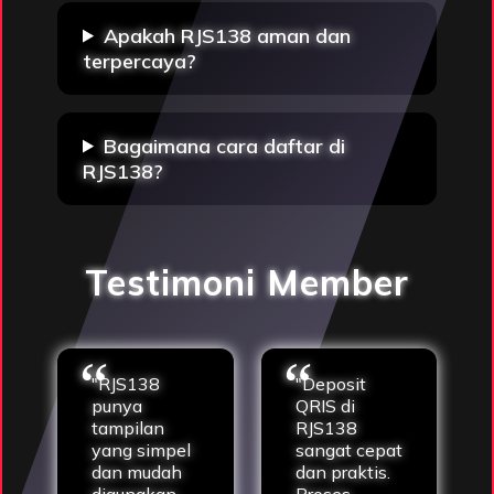
Apakah RJS138 aman dan
terpercaya?
Bagaimana cara daftar di
RJS138?
Testimoni Member
"RJS138
"Deposit
punya
QRIS di
tampilan
RJS138
yang simpel
sangat cepat
dan mudah
dan praktis.
digunakan.
Proses