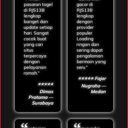
pasaran togel
gacor di
di RJS138
RJS138
lengkap
lengkap
banget dan
dengan
update setiap
provider
hari. Sangat
populer.
cocok buat
Loading
yang cari
ringan dan
situs
sering dapat
terpercaya
pengalaman
dengan
bermain yang
pelayanan
seru."
ramah."
⭐⭐⭐⭐⭐ Fajar
⭐⭐⭐⭐⭐
Nugroho —
Dimas
Medan
Pratama —
Surabaya