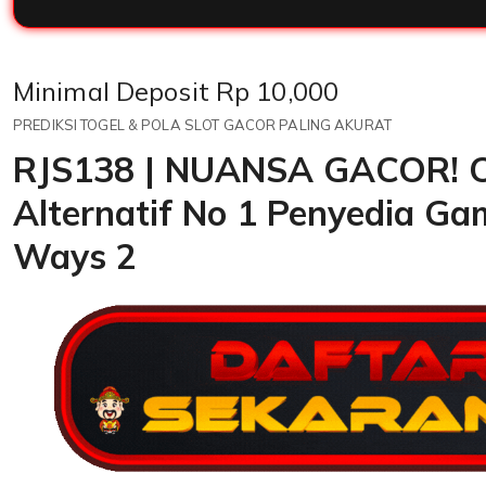
Price:
Minimal Deposit Rp 10,000
PREDIKSI TOGEL & POLA SLOT GACOR PALING AKURAT
RJS138 | NUANSA GACOR! Off
Alternatif No 1 Penyedia G
Ways 2