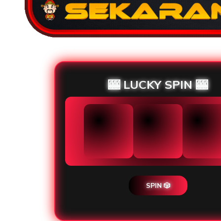
🎰 LUCKY SPIN 🎰
SPIN 🎲