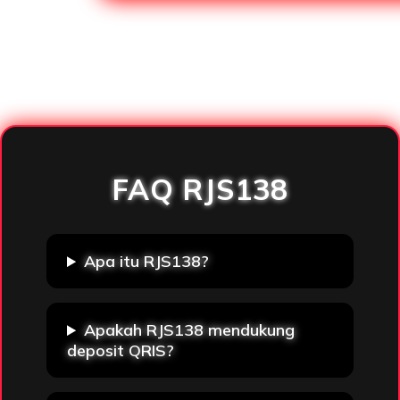
Loading...
FAQ RJS138
Apa itu RJS138?
Apakah RJS138 mendukung
deposit QRIS?