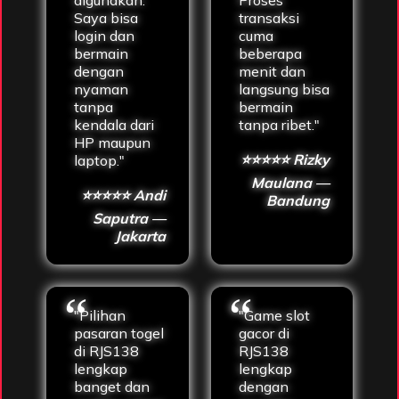
Saya bisa
transaksi
login dan
cuma
bermain
beberapa
dengan
menit dan
nyaman
langsung bisa
tanpa
bermain
kendala dari
tanpa ribet."
HP maupun
⭐⭐⭐⭐⭐ Rizky
laptop."
Maulana —
⭐⭐⭐⭐⭐ Andi
Bandung
Saputra —
Jakarta
"Pilihan
"Game slot
pasaran togel
gacor di
di RJS138
RJS138
lengkap
lengkap
banget dan
dengan