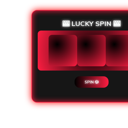
🎰 LUCKY SPIN 🎰
SPIN 🎲