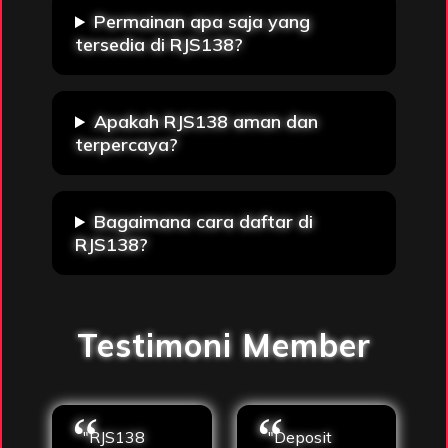
Permainan apa saja yang
tersedia di RJS138?
Apakah RJS138 aman dan
terpercaya?
Bagaimana cara daftar di
RJS138?
Testimoni Member
"RJS138
"Deposit