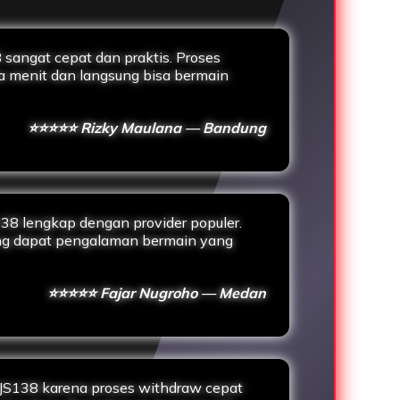
 sangat cepat dan praktis. Proses
a menit dan langsung bisa bermain
⭐⭐⭐⭐⭐ Rizky Maulana — Bandung
138 lengkap dengan provider populer.
ing dapat pengalaman bermain yang
⭐⭐⭐⭐⭐ Fajar Nugroho — Medan
RJS138 karena proses withdraw cepat