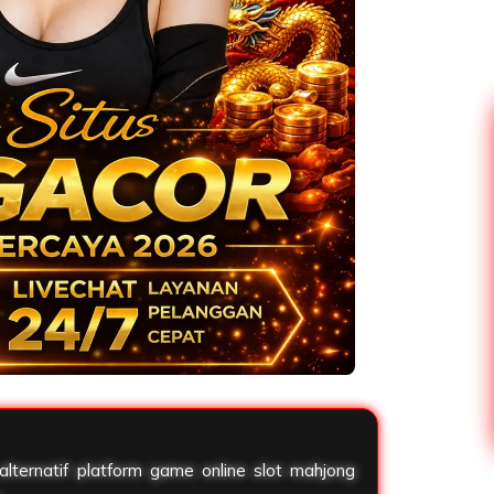
alternatif platform game online slot mahjong