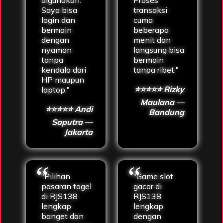
Saya bisa
transaksi
login dan
cuma
bermain
beberapa
dengan
menit dan
nyaman
langsung bisa
tanpa
bermain
kendala dari
tanpa ribet."
HP maupun
⭐⭐⭐⭐⭐ Rizky
laptop."
Maulana —
⭐⭐⭐⭐⭐ Andi
Bandung
Saputra —
Jakarta
"Pilihan
"Game slot
pasaran togel
gacor di
di RJS138
RJS138
lengkap
lengkap
banget dan
dengan