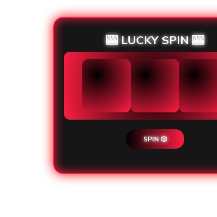
🎰 LUCKY SPIN 🎰
SPIN 🎲