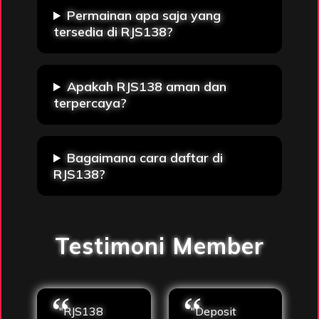
Permainan apa saja yang
tersedia di RJS138?
Apakah RJS138 aman dan
terpercaya?
Bagaimana cara daftar di
RJS138?
Testimoni Member
"RJS138
"Deposit