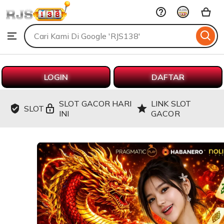
RJS138
Skip
to
Search
Browse
ontent
for
items
or
shops
LOGIN
DAFTAR
SLOT GACOR HARI
LINK SLOT
SLOT
INI
GACOR