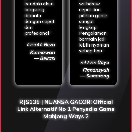
kendala akun
withdraw
langsung
cepat dan
dibantu
pilihan game
dengan cepat
sangat
dan
lengkap.
profesional."
Pengalaman
bermain jadi
⭐⭐⭐⭐⭐ Reza
lebih nyaman
setiap hari."
Kurniawan
— Bekasi
⭐⭐⭐⭐⭐ Bayu
Firmansyah
— Semarang
RJS138 | NUANSA GACOR! Official
Link Alternatif No 1 Penyedia Game
Mahjong Ways 2