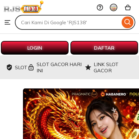
RJS138
Skip
to
Search
Browse
ontent
for
items
or
shops
LOGIN
DAFTAR
SLOT GACOR HARI
LINK SLOT
SLOT
INI
GACOR