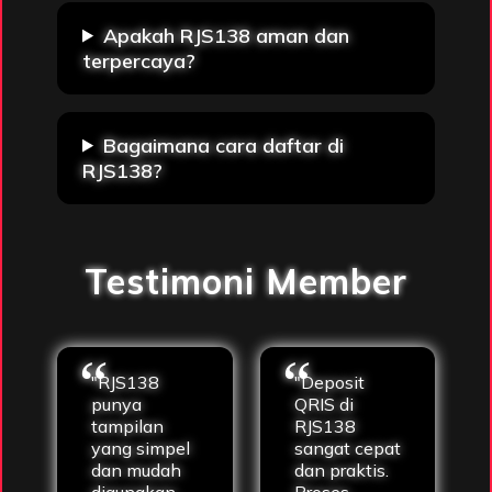
Apakah RJS138 aman dan
terpercaya?
Bagaimana cara daftar di
RJS138?
Testimoni Member
"RJS138
"Deposit
punya
QRIS di
tampilan
RJS138
yang simpel
sangat cepat
dan mudah
dan praktis.
digunakan.
Proses