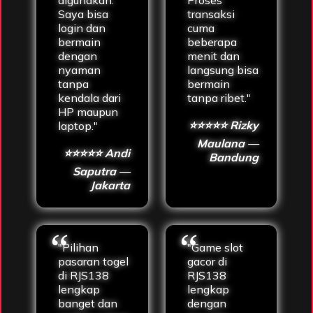
Saya bisa
transaksi
login dan
cuma
bermain
beberapa
dengan
menit dan
nyaman
langsung bisa
tanpa
bermain
kendala dari
tanpa ribet."
HP maupun
⭐⭐⭐⭐⭐ Rizky
laptop."
Maulana —
⭐⭐⭐⭐⭐ Andi
Bandung
Saputra —
Jakarta
"Pilihan
"Game slot
pasaran togel
gacor di
di RJS138
RJS138
lengkap
lengkap
banget dan
dengan