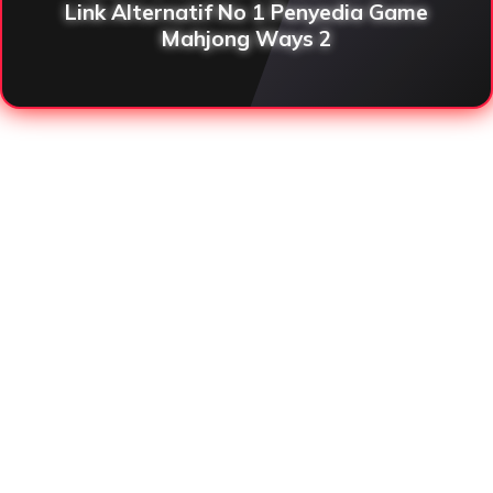
Link Alternatif No 1 Penyedia Game
Mahjong Ways 2