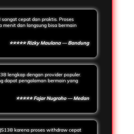
 sangat cepat dan praktis. Proses
a menit dan langsung bisa bermain
⭐⭐⭐⭐⭐ Rizky Maulana — Bandung
138 lengkap dengan provider populer.
ing dapat pengalaman bermain yang
⭐⭐⭐⭐⭐ Fajar Nugroho — Medan
RJS138 karena proses withdraw cepat