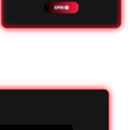
SPIN 🎲