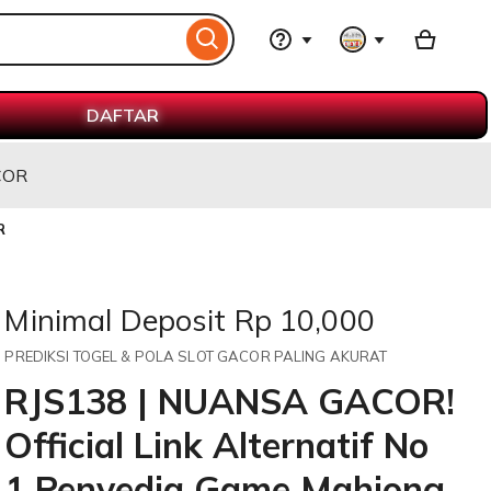
DAFTAR
COR
R
Price:
Minimal Deposit Rp 10,000
PREDIKSI TOGEL & POLA SLOT GACOR PALING AKURAT
RJS138 | NUANSA GACOR!
Official Link Alternatif No
1 Penyedia Game Mahjong