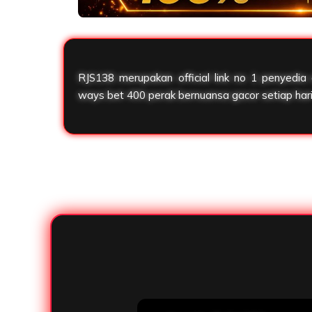
RJS138 merupakan official link no 1 penyedia 
ways bet 400 perak bernuansa gacor setiap hari
Loading...