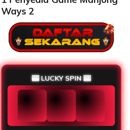
Ways 2
🎰 LUCKY SPIN 🎰