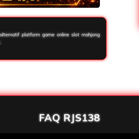
alternatif platform game online slot mahjong
.
FAQ RJS138