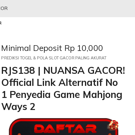
COR
R
Price:
Minimal Deposit Rp 10,000
PREDIKSI TOGEL & POLA SLOT GACOR PALING AKURAT
RJS138 | NUANSA GACOR!
Official Link Alternatif No
1 Penyedia Game Mahjong
Ways 2