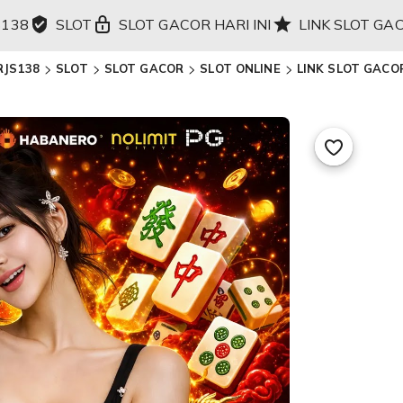
S138
SLOT
SLOT GACOR HARI INI
LINK SLOT GA
RJS138
SLOT
SLOT GACOR
SLOT ONLINE
LINK SLOT GACO