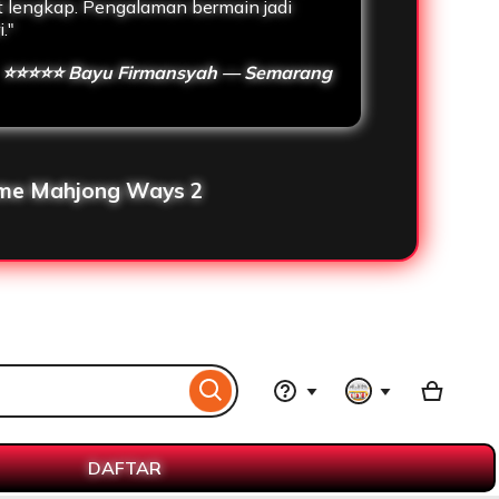
t lengkap. Pengalaman bermain jadi
."
⭐⭐⭐⭐⭐ Bayu Firmansyah — Semarang
Game Mahjong Ways 2
DAFTAR